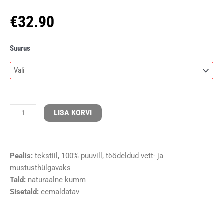
€
32.90
D.D
Suurus
Step
tekstiilist
barefoot
jalanõud
royal
LISA KORVI
blue
077
kogus
Pealis:
tekstiil, 100% puuvill, töödeldud vett- ja
mustusthülgavaks
Tald:
naturaalne kumm
Sisetald:
eemaldatav