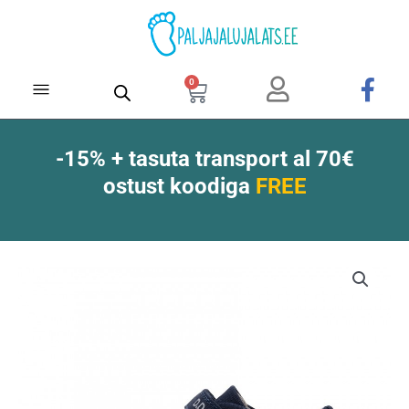
Skip
to
content
0
Cart
-15% + tasuta transport al 70€
ostust koodiga
FREE