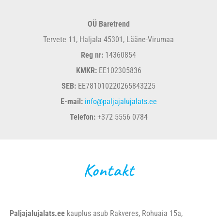
OÜ Baretrend
Tervete 11, Haljala 45301, Lääne-Virumaa
Reg nr:
14360854
KMKR:
EE102305836
SEB:
EE781010220265843225
E-mail:
info@paljajalujalats.ee
Telefon:
+372 5556 0784
Kontakt
Paljajalujalats.ee
kauplus asub Rakveres, Rohuaia 15a,