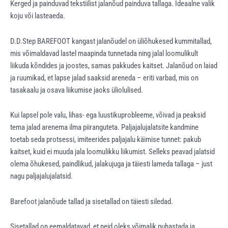
Kerged ja painduvad tekstiilist jalanõud painduva tallaga. Ideaalne valik
koju või lasteaeda.
D.D.Step BAREFOOT kangast jalanõudel on üliõhukesed kummitallad,
mis võimaldavad lastel maapinda tunnetada ning jalal loomulikult
liikuda kõndides ja joostes, samas pakkudes kaitset. Jalanõud on laiad
ja ruumikad, et lapse jalad saaksid areneda – eriti varbad, mis on
tasakaalu ja osava liikumise jaoks üliolulised.
Kui lapsel pole valu, lihas- ega luustikuprobleeme, võivad ja peaksid
tema jalad arenema ilma piiranguteta. Paljajalujalatsite kandmine
toetab seda protsessi, imiteerides paljajalu käimise tunnet: pakub
kaitset, kuid ei muuda jala loomulikku liikumist. Selleks peavad jalatsid
olema õhukesed, paindlikud, jalakujuga ja täiesti lameda tallaga – just
nagu paljajalujalatsid.
Barefoot jalanõude tallad ja sisetallad on täiesti siledad.
Sisetallad on eemaldatavad, et neid oleks võimalik puhastada ja