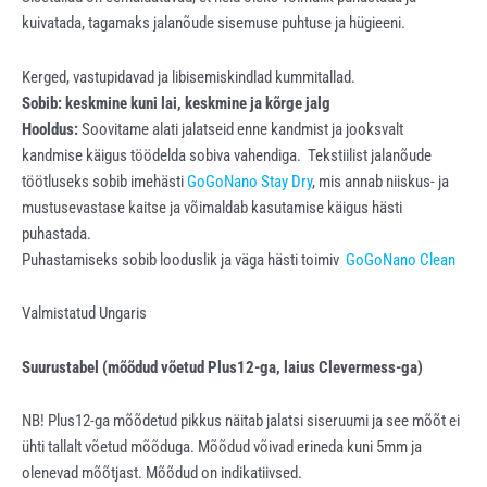
kuivatada, tagamaks jalanõude sisemuse puhtuse ja hügieeni.
Kerged, vastupidavad ja libisemiskindlad kummitallad.
Sobib: keskmine kuni lai, keskmine ja kõrge jalg
Hooldus:
Soovitame alati jalatseid enne kandmist ja jooksvalt
kandmise käigus töödelda sobiva vahendiga. Tekstiilist jalanõude
töötluseks sobib imehästi
GoGoNano Stay Dry
, mis annab niiskus- ja
mustusevastase kaitse ja võimaldab kasutamise käigus hästi
puhastada.
Puhastamiseks sobib looduslik ja väga hästi toimiv
GoGoNano Clean
Valmistatud Ungaris
Suurustabel (mõõdud võetud Plus12-ga, laius Clevermess-ga)
NB! Plus12-ga mõõdetud pikkus näitab jalatsi siseruumi ja see mõõt ei
ühti tallalt võetud mõõduga. Mõõdud võivad erineda kuni 5mm ja
olenevad mõõtjast. Mõõdud on indikatiivsed.