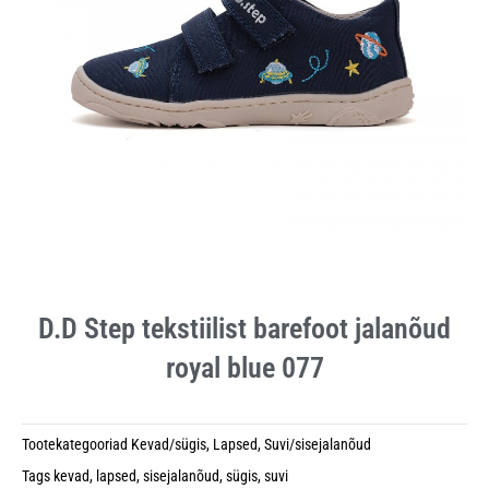
D.D Step tekstiilist barefoot jalanõud
royal blue 077
Tootekategooriad
Kevad/sügis
,
Lapsed
,
Suvi/sisejalanõud
Tags
kevad
,
lapsed
,
sisejalanõud
,
sügis
,
suvi