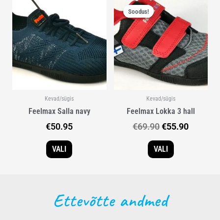
Algne
Praegu
Sellel
Sellel
hind
hind
Soodus!
Soodus!
tootel
tootel
oli:
on:
on
on
€69.90.
€55.90.
mitu
mitu
varianti.
varianti.
Valikuid
Valikuid
saab
saab
teha
teha
tootelehel.
tootelehel.
Kevad/sügis
Kevad/sügis
Feelmax Salla navy
Feelmax Lokka 3 hall
€
50.95
€
69.90
€
55.90
VALI
VALI
Ettevõtte andmed