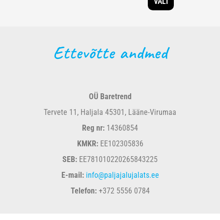
VALI
Ettevõtte andmed
OÜ Baretrend
Tervete 11, Haljala 45301, Lääne-Virumaa
Reg nr:
14360854
KMKR:
EE102305836
SEB:
EE781010220265843225
E-mail:
info@paljajalujalats.ee
Telefon:
+372 5556 0784