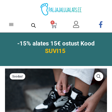
Skip
to
content
0
Cart
-15% alates 15€ ostust Kood
SUVI15
Soodus!