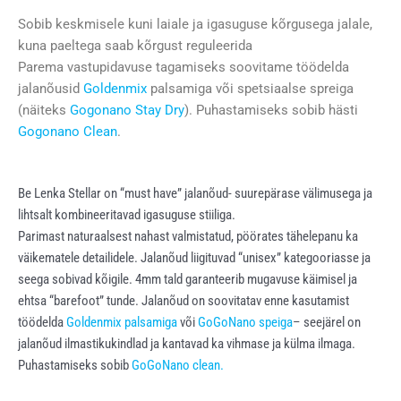
Sobib keskmisele kuni laiale ja igasuguse kõrgusega jalale,
kuna paeltega saab kõrgust reguleerida
Parema vastupidavuse tagamiseks soovitame töödelda
jalanõusid
Goldenmix
palsamiga või spetsiaalse spreiga
(näiteks
Gogonano Stay Dry
). Puhastamiseks sobib hästi
Gogonano Clean
.
Be Lenka Stellar on “must have” jalanõud- suurepärase välimusega ja
lihtsalt kombineeritavad igasuguse stiiliga.
Parimast naturaalsest nahast valmistatud, pöörates tähelepanu ka
väikematele detailidele. Jalanõud liigituvad “unisex” kategooriasse ja
seega sobivad kõigile. 4mm tald garanteerib mugavuse käimisel ja
ehtsa “barefoot” tunde. Jalanõud on soovitatav enne kasutamist
töödelda
Goldenmix palsamiga
või
GoGoNano speiga
– seejärel on
jalanõud ilmastikukindlad ja kantavad ka vihmase ja külma ilmaga.
Puhastamiseks sobib
GoGoNano clean.