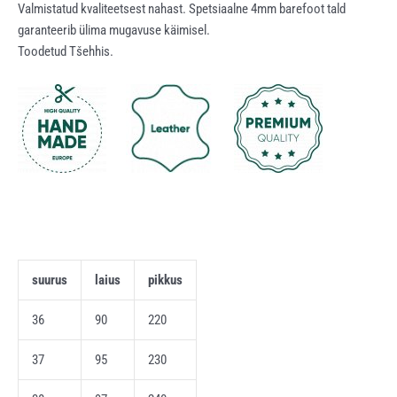
Valmistatud kvaliteetsest nahast. Spetsiaalne 4mm barefoot tald
garanteerib ülima mugavuse käimisel.
Toodetud Tšehhis.
suurus
laius
pikkus
36
90
220
37
95
230