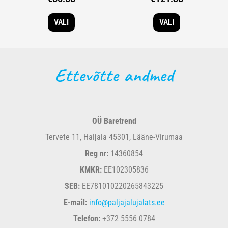
VALI
VALI
Ettevõtte andmed
OÜ Baretrend
Tervete 11, Haljala 45301, Lääne-Virumaa
Reg nr:
14360854
KMKR:
EE102305836
SEB:
EE781010220265843225
E-mail:
info@paljajalujalats.ee
Telefon:
+372 5556 0784