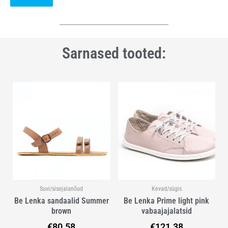
Sarnased tooted:
Sellel
Sellel
tootel
tootel
on
on
mitu
mitu
varianti.
varianti.
Valikuid
Valikuid
saab
saab
teha
teha
tootelehel.
tootelehel.
Suvi/sisejalanõud
Kevad/sügis
Be Lenka sandaalid Summer
Be Lenka Prime light pink
brown
vabaajajalatsid
€
80.58
€
121.38