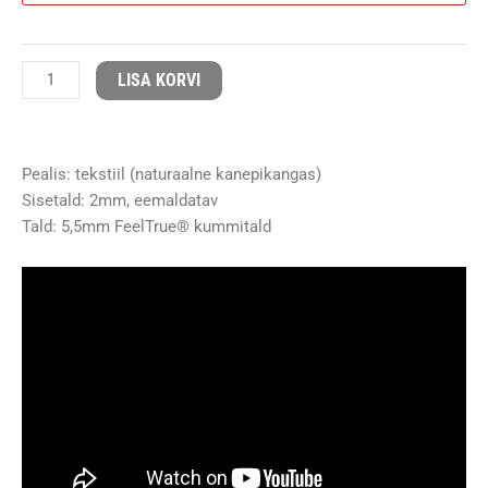
Cassie
Hemp
black
LISA KORVI
kogus
Pealis: tekstiil (naturaalne kanepikangas)
Sisetald: 2mm, eemaldatav
Tald: 5,5mm FeelTrue® kummitald