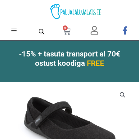
Skip
to
content
0
Cart
-15% + tasuta transport al 70€
ostust koodiga
FREE