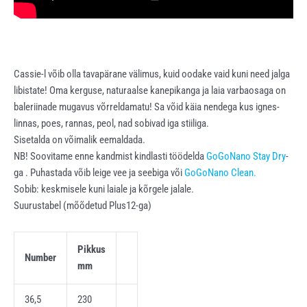
Cassie-l võib olla tavapärane välimus, kuid oodake vaid kuni need jalga
libistate! Oma kerguse, naturaalse kanepikanga ja laia varbaosaga on
baleriinade mugavus võrreldamatu! Sa võid käia nendega kus ignes-
linnas, poes, rannas, peol, nad sobivad iga stiiliga.
Sisetalda on võimalik eemaldada.
NB! Soovitame enne kandmist kindlasti töödelda
GoGoNano Stay Dry
-
ga . Puhastada võib leige vee ja seebiga või
GoGoNano Clean.
Sobib: keskmisele kuni laiale ja kõrgele jalale.
Suurustabel (mõõdetud Plus12-ga)
Pikkus
Number
mm
36,5
230