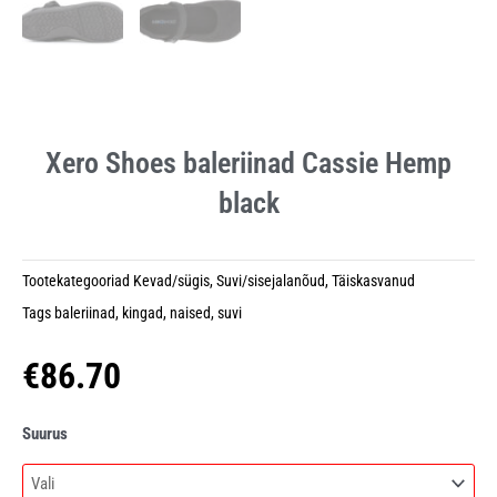
Xero Shoes baleriinad Cassie Hemp
black
Tootekategooriad
Kevad/sügis
,
Suvi/sisejalanõud
,
Täiskasvanud
Tags
baleriinad
,
kingad
,
naised
,
suvi
€
86.70
Xero
Suurus
Shoes
baleriinad